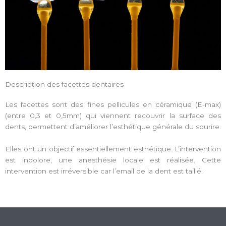
Description des facettes dentaires
Les facettes sont des fines pellicules en céramique (E-max)
(entre 0,3 et 0,5mm) qui viennent recouvrir la surface des
dents, permettent d’améliorer l’esthétique générale du sourire.
Elles ont un objectif essentiellement esthétique. L’intervention
est indolore, une anesthésie locale est réalisée. Cette
intervention est irréversible car l’email de la dent est taillé.