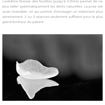
L’extrême finesse des facettes (jusqu’à 0.3mm) permet de ne
plus tailler systématiquement les dents naturelles. La pose est
aussi réversible, ce qui permet d’envisager un traitement plus
sereinement. 2 ou 3 séances seulement suffisent pour le plus
grand bonheur du patient.